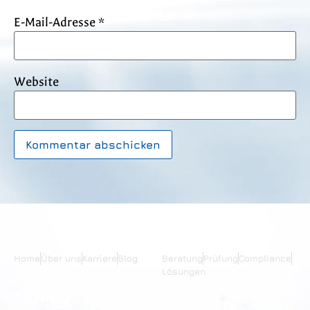
E-Mail-Adresse
*
Website
Links
Services
Home
Über uns
Karriere
Blog
Beratung
Prüfung
Compliance
Lösungen
Rechtsauskunft