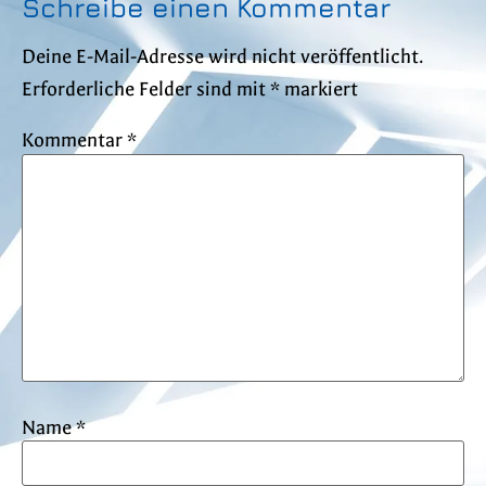
Schreibe einen Kommentar
Deine E-Mail-Adresse wird nicht veröffentlicht.
Erforderliche Felder sind mit
*
markiert
Kommentar
*
Name
*