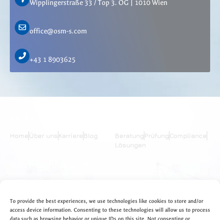
Wipplingerstraße 33 / Top 3. OG | 1010 Wien
office@osm-s.com
+43 1 8903625
Links
Services
Home
Über uns
Karriere
Blog
Beratung
Prüfung
Compliance
Lösungen
Rechtsauskunft
Impressum
Datenschutzerklärung
To provide the best experiences, we use technologies like cookies to store and/or
access device information. Consenting to these technologies will allow us to process
data such as browsing behavior or unique IDs on this site. Not consenting or